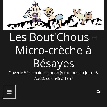
Passer
au
contenu
Les Bout'Chous –
Micro-crèche à
Bésayes
Ouverte 52 semaines par an (y compris en Juillet &
Août), de 6h45 à 19h !