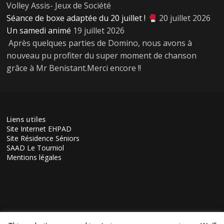
Volley Assis- Jeux de Société
Séance de boxe adaptée du 20 juillet !
20 juillet 2026
Un samedi animé
19 juillet 2026
Après quelques parties de Domino, nous avons à
nouveau pu profiter du super moment de chanson
grâce à Mr Benistant.Merci encore !!
Liens utiles
Site Internet EHPAD
Site Résidence Séniors
SAAD Le Tourniol
Mentions légales
Copyright © 2026
Les Bout'Chous – Micro-crèche à Bésayes
.