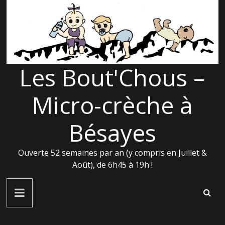
Passer
au
contenu
Les Bout'Chous –
Micro-crèche à
Bésayes
Ouverte 52 semaines par an (y compris en Juillet &
Août), de 6h45 à 19h !