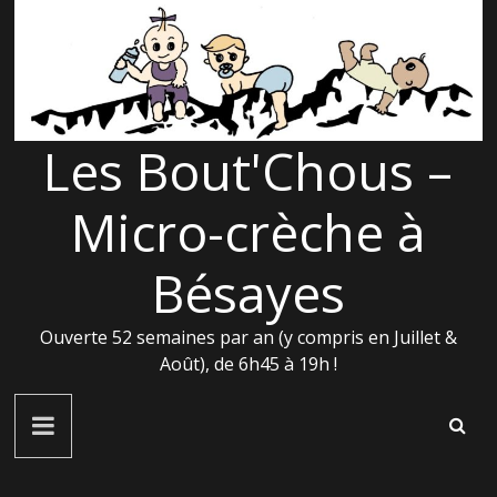
Passer
au
contenu
Les Bout'Chous –
Micro-crèche à
Bésayes
Ouverte 52 semaines par an (y compris en Juillet &
Août), de 6h45 à 19h !