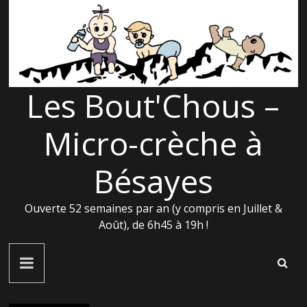
Passer
au
contenu
Les Bout'Chous –
Micro-crèche à
Bésayes
Ouverte 52 semaines par an (y compris en Juillet &
Août), de 6h45 à 19h !