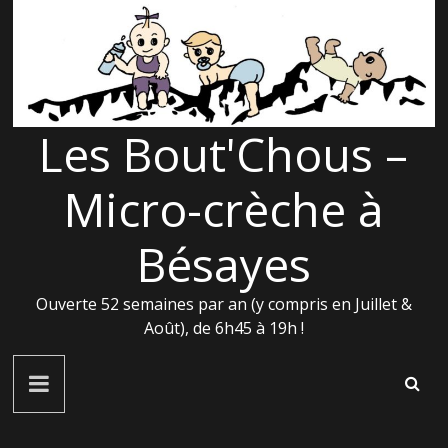
Passer
au
contenu
Les Bout'Chous –
Micro-crèche à
Bésayes
Ouverte 52 semaines par an (y compris en Juillet &
Août), de 6h45 à 19h !