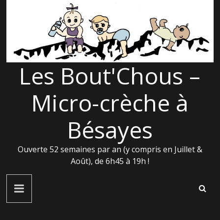
Passer
au
contenu
Les Bout'Chous –
Micro-crèche à
Bésayes
Ouverte 52 semaines par an (y compris en Juillet &
Août), de 6h45 à 19h !